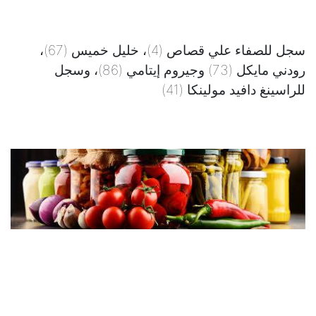
سجل للصفاء علي قصاص (4)، خليل خميس (67)،
رودني مايكل (73) وجيروم إيتامي (86)، وسجل
للراسينغ دافيد مولينكا (41)