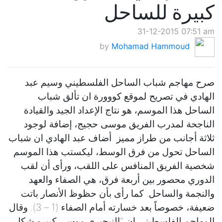
كبيرة للساحل
31-12-2015 07:51 am
by
Mohamad Hammoud
صرح مهاجم شباب الساحل الفلسطيني وسيم عبد
الهادي في تصريح لموقع كووورة ان تألق شباب
الساحل هذا الموسم، هو نتاج الإعداد الجيد والقيادة
الناجحة لمدرب الفريق موسى حجيج، إضافة لوجود
ثلاثة أجانب من طراز مميز. أضاف عبد الهادي ان شباب
الساحل تحول من فرق الوسط، ليكستب هذا الموسم
شخصية الفريق المنافس على اللقب، ورأى أن لقب
الدوري محصور بين أربعة فرق، هي الصفاء والعهد
والنجمة والساحل. كما رأى بأن حظوظ الأنصار باتت
ضعيفة، خصوصاً بعد خسارته أمام الصفاء (1 – 3). وقال
المهاجم الفلسطيني ان "النيجيري موسى كبيرو شكل