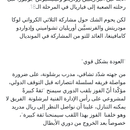
رحلته الصعبة إلى فياريال في المرحلة الـ18.
لكن يحوم الشك حول مشاركة الثلاثي الكرواتي لوكا
مودريتش والفرنسيَّين أوريليان تشواميني وإدواردو
كامافينغا، العائد للتو من المشاركة في المونديال.
"العودة بشكل قوي"
من جهته شدّد تشافي، مدرب برشلونة، على ضرورة
مواصلة فريقه لسلسلة انتصاراته قبل التوقف الدولي،
مؤكّدا أنّ الفوز بلقب الدوري سيمنح "ثقةً كبيرةً
لمشروعي على رأس الإدارة الفنية لبرشلونة. الفريق لا
يمكنه التنازل، علينا أن نواصل النظر إلى ريال مدريد
وهو خلفنا. الفوز بهذا اللقب سيمنحنا ثقة كبيرة"،
خصوصاً بعد الخروج من دوري الأبطال.