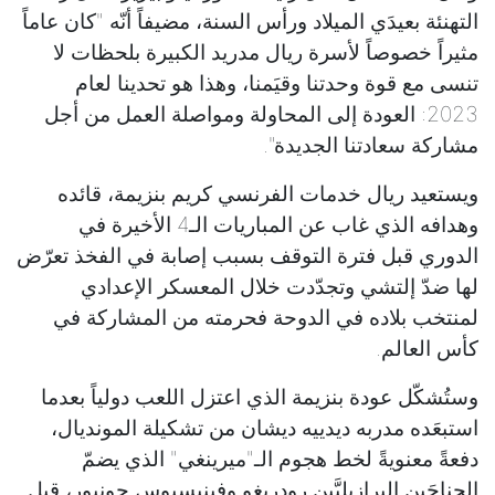
التهنئة بعيدَي الميلاد ورأس السنة، مضيفاً أنّه "كان عاماً
مثيراً خصوصاً لأسرة ريال مدريد الكبيرة بلحظات لا
تنسى مع قوة وحدتنا وقيَمنا، وهذا هو تحدينا لعام
2023: العودة إلى المحاولة ومواصلة العمل من أجل
مشاركة سعادتنا الجديدة".
ويستعيد ريال خدمات الفرنسي كريم بنزيمة، قائده
وهدافه الذي غاب عن المباريات الـ4 الأخيرة في
الدوري قبل فترة التوقف بسبب إصابة في الفخذ تعرّض
لها ضدّ إلتشي وتجدّدت خلال المعسكر الإعدادي
لمنتخب بلاده في الدوحة فحرمته من المشاركة في
كأس العالم.
وستُشكّل عودة بنزيمة الذي اعتزل اللعب دولياً بعدما
استبعَده مدربه ديدييه ديشان من تشكيلة المونديال،
دفعةً معنويةً لخط هجوم الـ"ميرينغي" الذي يضمّ
الجناحَين البرازيليَّين رودريغو وفينيسيوس جونيور، قبل