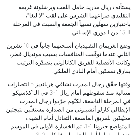
يستأنف ريال مدريد حامل اللقب وبرشلونة غريمه
التقليدي صراعهما الشرس على لقب "لا ليغا"،
باختبارَين سهلَين نسبياً الجمعة والسبت في المرحلة
الـ15 من الدوري الإسباني.
وضع الغريمان التقليديان أسلحتهما جانباً في 10 تشرين
الثاني عندما توقّفت المنافسات بسبب مونديال قطر،
وكانت الأفضلية للفريق الكاتالوني بتصدّره الترتيب
بفارق نقطتَين أمام النادي الملكي.
وقتها حقّق رجال المدرب تشافي هرنانديز 5 انتصارات
متتالية منذ سقوطهم أمام ريال 1-3 في الـ"كلاسيكو"
في المرحلة التاسعة، لكنّهم جرّدوا رجال المدرب
الإيطالي كارلو أنشيلوتي من الصدارة مستغلّين نتيجتَين
مخيّبتَين للفريق العاصمة، التعادل أمام الضيف
المتواضع جيرونا 1-1، ثم الخسارة الأولى في الموسم
عندما سقطوا أمام الجار رايو فايكانو 2-3.