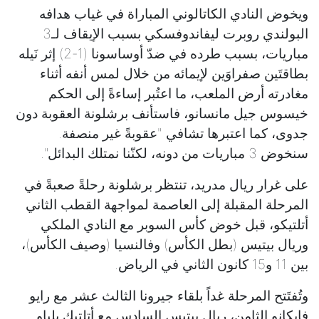
ويخوض النادي الكاتالوني المباراة في غياب هدافه
البولندي روبرت ليفاندوفسكي بسبب الإيقاف لـ3
مباريات، بسبب طرده في ضدّ أوساسونا (1-2) إثر نَيله
بطاقتَين صفراوَين لإيمائه من خلال لمس أنفه أثناء
مغادرته أرض الملعب، ما اعتُبر إساءةً إلى الحكم
خيسوس جيل مانسانو، فاستأنف برشلونة العقوبة دون
جدوى، كما اعتبرها تشافي "عقوبةً غير منصفة.
سنخوض 3 مباريات من دونه، لكنّنا نمتلك البدائل".
على غرار ريال مدريد، تنتظر برشلونة رحلةً صعبةً في
المرحلة المقبلة إلى العاصمة لمواجهة القطب الثاني
أتلتيكو، قبل خوض كأس السوبر مع النادي الملكي
وريال بيتيس (بطل الكأس) وفالنسيا (وصيف الكأس)،
بين 11 و15 كانون الثاني في الرياض.
وتُفتَتح المرحلة غداً بلقاء جيرونا الثالث عشر مع رايو
فايكانو الثامن، ريال بيتيس السادس مع أتلتيك بلباو