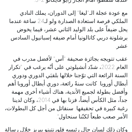
مع عودة عجلة الـ"ليغا" إلى الدوران، يملك النادي
الملكي فرصة استعادة الصدارة ولو لـ24 ساعة عندما
يحل ضيفاً على بلد الوليد الثاني عشر، فيما يخوض
برشلونة دربي كاتالونيا أمام ضيفه إسبانيول السادس
عشر.
عقب تتويجه بجائزة صحيفة "آس" لأفضل مدرب في
العام 2022، شدّد أنشيلوتي على أنّه يرغب في "تكرار
السنة الرائعة التي توّجنا خلالها بلقبَي الدوري ودوري
أبطال أوروبا. كانت سنةً رائعة، دوري أبطال أوروبا أهم
وأفضل بطولة لجميع الأندية، هناك أشياء أخرى مهمة
جداً، مثل الكأس أيضاً، فزنا بها في 2014، وكان لدينا
رغبة كبيرة في تحقيقها. سنقاتل من أجل كل البطولات،
الأمر صعب طبعاً لكنّنا سنحاول".
وكان ذلك لسان حال رئيسه فلورنتينو بيريز خلال رسالة