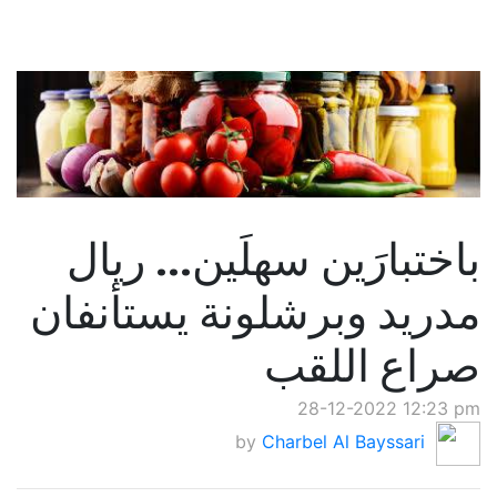
باختبارَين سهلَين... ريال
مدريد وبرشلونة يستأنفان
صراع اللقب
28-12-2022 12:23 pm
by
Charbel Al Bayssari