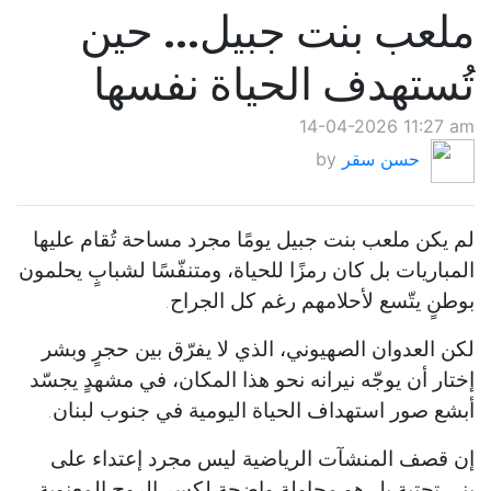
ملعب بنت جبيل… حين
تُستهدف الحياة نفسها
14-04-2026 11:27 am
حسن سقر
by
لم يكن ملعب بنت جبيل يومًا مجرد مساحة تُقام عليها
المباريات بل كان رمزًا للحياة، ومتنفّسًا لشبابٍ يحلمون
بوطنٍ يتّسع لأحلامهم رغم كل الجراح.
لكن العدوان الصهيوني، الذي لا يفرّق بين حجرٍ وبشر
إختار أن يوجّه نيرانه نحو هذا المكان، في مشهدٍ يجسّد
أبشع صور استهداف الحياة اليومية في جنوب لبنان.
إن قصف المنشآت الرياضية ليس مجرد إعتداء على
بنى تحتية بل هو محاولة واضحة لكسر الروح المعنوية،