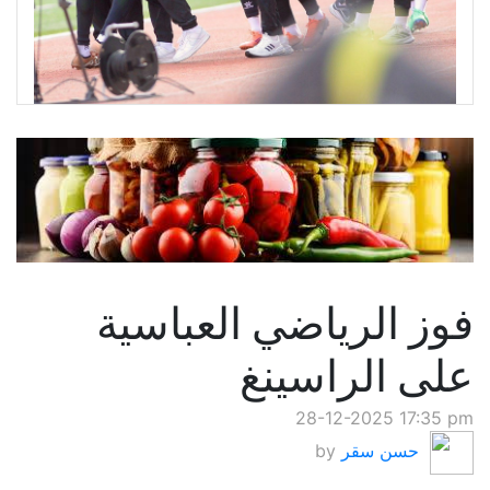
فوز الرياضي العباسية
على الراسينغ
28-12-2025 17:35 pm
حسن سقر
by