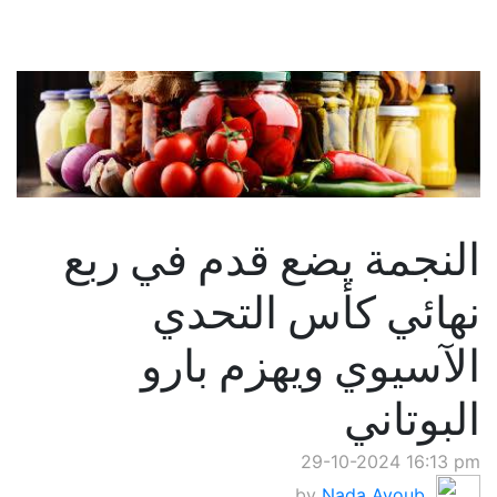
النجمة يضع قدم في ربع
نهائي كأس التحدي
الآسيوي ويهزم بارو
البوتاني
29-10-2024 16:13 pm
by
Nada Ayoub