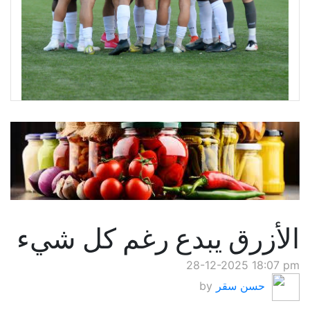
الأزرق يبدع رغم كل شيء
28-12-2025 18:07 pm
حسن سقر
by