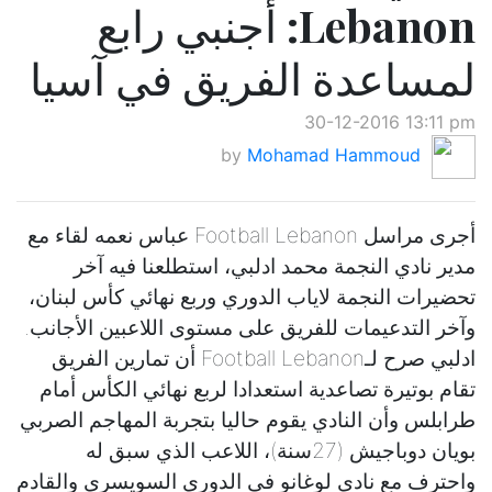
Lebanon: أجنبي رابع
لمساعدة الفريق في آسيا
30-12-2016 13:11 pm
by
Mohamad Hammoud
أجرى مراسل Football Lebanon عباس نعمه لقاء مع
مدير نادي النجمة محمد ادلبي، استطلعنا فيه آخر
تحضيرات النجمة لاياب الدوري وربع نهائي كأس لبنان،
وآخر التدعيمات للفريق على مستوى اللاعبين الأجانب.
ادلبي صرح لـFootball Lebanon أن تمارين الفريق
تقام بوتيرة تصاعدية استعدادا لربع نهائي الكأس أمام
طرابلس وأن النادي يقوم حاليا بتجربة المهاجم الصربي
بويان دوباجيش (27سنة)، اللاعب الذي سبق له
واحترف مع نادي لوغانو في الدوري السويسري والقادم