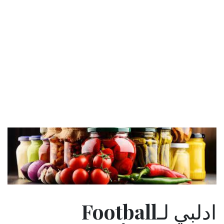
ادلبي لـFootball