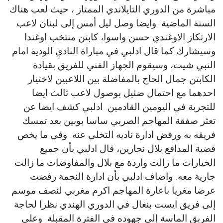
مباشرة من الدوري التايلاندي الممتاز ، حيث لعب هناك
السنة الماضية. وايضا وصل ليل أمس إلى لبنان لاعب
الارتكاز الاوغندي حسن واسوا، كابتن منتخب اوغندا
وسيشارك كما قال ادلبي في مباراة النادي الودية امام
النبي شيت، وسيقوم الجهاز الفني للفريق بقيادة
الكابتن جمال الحاج بالمفاضلة بين اللاعبين لاختيار
احدهما مع احتمال ضئيل بوصول لاعب ثالث ايضا
للتجربة في اليومين القادمين. ادلبي كشف ايضا عن
تعثر صفقة المهاجم الصربي ساسا بوبين بعد تمسك
فريقه به ورفض ادارة ناديه التخلي عنه. وفي ما يخص
قضية المدافع بلال نجارين، قال ادلبي بأن جميع
الخيارات ما زالت واردة مع بلال والمفاوضات ما زالت
جارية معه. واضاف ادلبي بأن ادارة النجمة رفضت
عرضا مغريا باعارة المهاجم اكرم مغربي لنصف موسم
إلى فريق ايست بنغال في الدوري الهندي نظرا لحاجة
الفربق الماسة إلى جهوده في الفترة المقبلة. وعلى