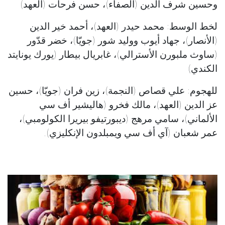
وحسين شرف الدين (الصفاء)، حسن فرحات (العهد)
لخط الوسط: محمد حيدر (العهد)، أحمد خير الدين
(الأنصار)، جهاد أيوب ووليد شور (جويّا)، خضر قدّور
(ساوث ملبورن الأسترالي)، غابريال بيطار (يورك يونايتد
الكندي)
للهجوم: علي قصاص (النجمة)، زين فران (جويّا)، حسين
عز الدين (العهد)، مالك فخرو (هاليشير أف سي
الألماني)، سامي مرهج (ديبورتيفو بيريرا الكولومبي)،
عمر شعبان (آي أف سي ويمبلدون الإنكليزي).