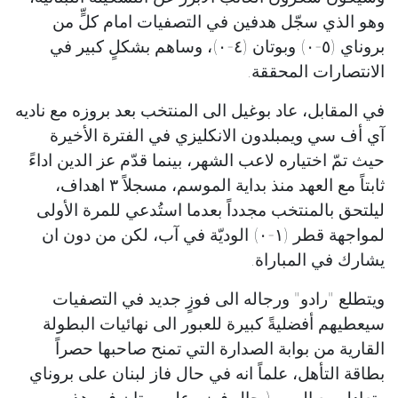
وهو الذي سجّل هدفين في التصفيات امام كلٍّ من
بروناي (٥-٠) وبوتان (٤-٠)، وساهم بشكلٍ كبير في
الانتصارات المحققة.
في المقابل، عاد بوغيل الى المنتخب بعد بروزه مع ناديه
آي أف سي ويمبلدون الانكليزي في الفترة الأخيرة
حيث تمّ اختياره لاعب الشهر، بينما قدّم عز الدين اداءً
ثابتاً مع العهد منذ بداية الموسم، مسجلاً ٣ اهداف،
ليلتحق بالمنتخب مجدداً بعدما استُدعي للمرة الأولى
لمواجهة قطر (١-٠) الوديّة في آب، لكن من دون ان
يشارك في المباراة.
ويتطلع "رادو" ورجاله الى فوزٍ جديد في التصفيات
سيعطيهم أفضليةً كبيرة للعبور الى نهائيات البطولة
القارية من بوابة الصدارة التي تمنح صاحبها حصراً
بطاقة التأهل، علماً انه في حال فاز لبنان على بروناي
وتعادل مع اليمن (بحال فوزه على بوتان في هذه