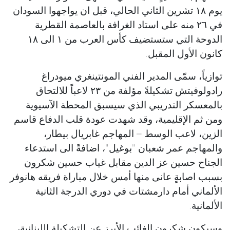
يوم ١٨ تشرين الثاني الحالي، قبل ان يواجهوا السودان
في ٢٦ منه على استاد الغرافة بالعاصمة القطرية
الدوحة التي ستستضيف كأس العرب من ١ الى ١٨
كانون الأول المقبل.
توازياً، سمّى المدير الفني المونتينغري ميودراغ
رادولوفيتش تشكيلةً مؤلفة من ٢٣ لاعباً للالتحاق
بالمعسكر التدريبي الذي سيسبق المحطة الآسيوية
ومن ثم الإقليمية، وقد شهدت عودة قلب الدفاع قاسم
الزين، لاعب الوسط – المهاجم غابريال بيطار،
والمهاجم عمر شعبان "بوغيل"، اضافةً الى استدعاء
الجناح حسين عز الدين مقابل غياب حسين شكرون
بسبب اصابةٍ عانى منها أمس خلال مباراة فريقه هانوفر
الألماني أمام دارمشتات في دوري الدرجة الثانية
الألمانية.
وسيكون شكرون الغائب الأبرز عن التشكيلة اللبنانية،