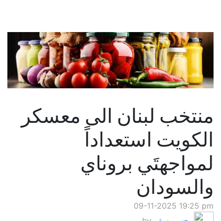
منتخب لبنان الى معسكر
الكويت استعداداً
لمواجهتَي بروناي
والسودان
09-11-2025 19:25 pm
حسن سقر
by