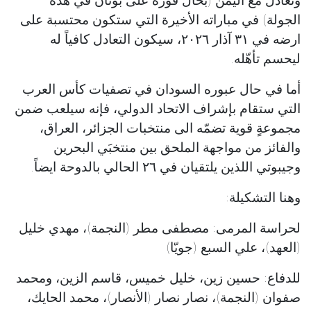
الجولة) في مباراته الأخيرة التي ستكون محتسبة على
ارضه في ٣١ آذار ٢٠٢٦، سيكون التعادل كافياً له
ليحسم تأهّله.
أما في حال عبوره السودان في تصفيات كأس العرب
التي ستقام بإشراف الاتحاد الدولي، فإنه سيلعب ضمن
مجموعةٍ قوية تضمّه الى منتخبات الجزائر، العراق،
والفائز من مواجهة الملحق بين منتخبَي البحرين
وجيبوتي اللذين يلتقيان في ٢٦ الحالي بالدوحة ايضاً.
وهنا التشكيلة:
لحراسة المرمى: مصطفى مطر (النجمة)، مهدي خليل
(العهد)، علي السبع (جويّا)
للدفاع: حسين زين، خليل خميس، قاسم الزين، ومحمد
صفوان (النجمة)، نصار نصار (الأنصار)، محمد الحايك،