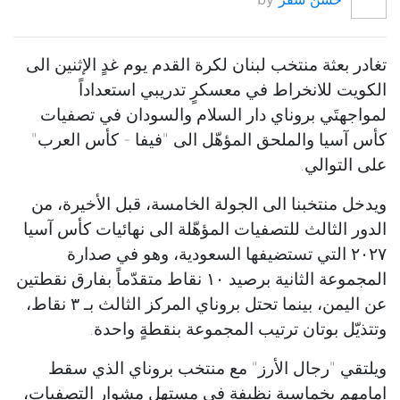
تغادر بعثة منتخب لبنان لكرة القدم يوم غدٍ الإثنين الى
الكويت للانخراط في معسكرٍ تدريبي استعداداً
لمواجهتَي بروناي دار السلام والسودان في تصفيات
كأس آسيا والملحق المؤهّل الى "فيفا - كأس العرب"
على التوالي.
ويدخل منتخبنا الى الجولة الخامسة، قبل الأخيرة، من
الدور الثالث للتصفيات المؤهّلة الى نهائيات كأس آسيا
٢٠٢٧ التي تستضيفها السعودية، وهو في صدارة
المجموعة الثانية برصيد ١٠ نقاط متقدّماً بفارق نقطتين
عن اليمن، بينما تحتل بروناي المركز الثالث بـ ٣ نقاط،
وتتذيّل بوتان ترتيب المجموعة بنقطةٍ واحدة.
ويلتقي "رجال الأرز" مع منتخب بروناي الذي سقط
امامهم بخماسيةٍ نظيفة في مستهل مشوار التصفيات،