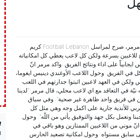
هل
في لقاء مع المدير الفني لفريق العهد باسم مرمر، صرح لمراسل Football Lebanon كريم
ح للاعبين بسرعة ولكن كل لاعب يعطي كل امكانياته
يجابياّ على اداء ونتائج الفريق. واكد مرمر انّ
اكل في الفريق. وحول اللاعب الأوغندي دينيس ايغوما،
 ولكن في العهد لاعبين اثبتوا جدارتهم في اللعب
نيّة في التعاقد مع اي لاعب محلي، قال مرمر:"لدينا
زين في فريق واحد ظاهرة غير صحية". وفي سياق
عربي للأندية جارية على اكمل وجه وهي مثل كل
بنا ونعمل بكل جهد والتوفيق يأتي من اللّه". وحول
n
ّ موني من اللاعبين الممتازين وهو باقي في
ا
لى سابق مستواه. وحول امكانية تصعيد الحارس