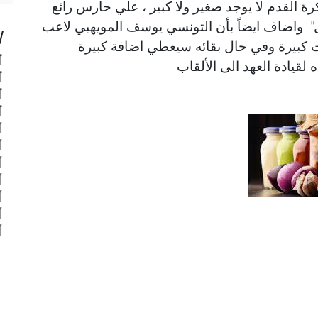
ة القدم لا يوجد صغير ولا كبير ، علي حارس رائع
". واضاف ايضاً بأن التونسي يوسف المويهبي لاعب
ا
ت كبيرة وفي حال بقائه سيعطي اضافة كبيرة
أ
قيادة العهد الى الألقاب.
أ
أ
أ
أ
أ
أ
أ
أ
أ
أ