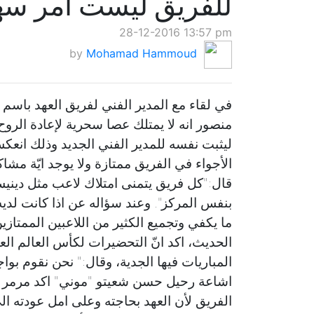
للفريق ليست امر س
28-12-2016 13:57 pm
by
Mohamad Hammoud
منصور انه لا يمتلك عصا سحرية لإعادة الرو
ليثبت نفسه للمدير الفني الجديد وذلك انعكس ا
الأجواء في الفريق ممتازة ولا يوجد ايّة مش
قال:"كل فريق يتمنى امتلاك لاعب مثل دينيس
بنفس المركز". وعند سؤاله عن اذا كانت لديه 
ما يكفي وتجميع الكثير من اللاعبين الممتا
الحديث، اكد انّ التحضيرات لكأس العالم ال
المباريات فيها الجدية، وقال:" نحن نقوم بواج
اشاعة رحيل حسن شعيتو "موني" اكد مرمر ان
الفريق لأن العهد بحاجته وعلى امل عودته ا