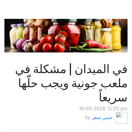
في الميدان | مشكلة في
ملعب جونية ويجب حلّها
سريعاً
16-05-2026 12:25 pm
حسن سقر
by