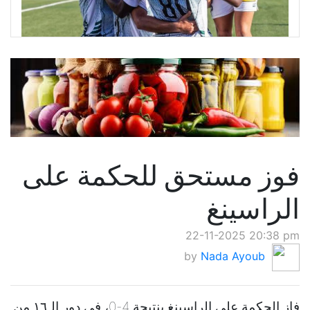
فوز مستحق للحكمة على
الراسينغ
22-11-2025 20:38 pm
by
Nada Ayoub
فاز الحكمة على الراسينغ بنتيجة 4-0، في دور الـ١٦ من