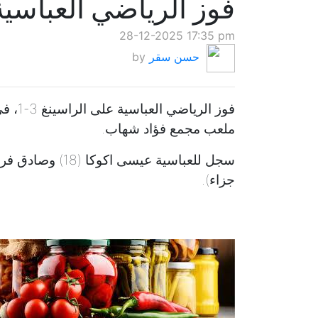
فوز الرياضي العباسية
28-12-2025 17:35 pm
حسن سقر
by
فوز ال
ملعب مجمع فؤاد شهاب.
جزاء).