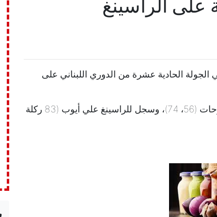
 على الراسينغ
رياضي العباسية على الراسينغ 3-1، في الجولة الحادية عشرة من الدوري اللبناني على
سجل للعباسية عيسى اكوكا (18) وصادق فرحات (56، 74)، وسجل للراسينغ علي أيوب (83 ركلة
n