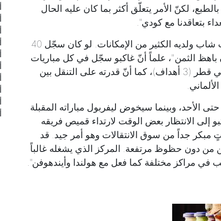
أ
بالطبع، لكنّ الأمر يتعلّق أكثر بما كان عليه الحال
أ
داء بتعاقدنا مع كودي".
أ
أ
وأثنى كلوب على لاعبه الجديد قائلاً "هو لاعب شاب ولديه الكثير من الإمكانات. لو كان سجّل 40
أ
باهظ الثمن"، علماً أنّ غاكبو سجّل في كل مباريات
أ
"الطواحين الهولندية" في دور المجموعات في قطر (3 أهداف)، كما أنّ قدرته على التنقل بين
أ
ألماني.
أ
أ
 حتى الأحد، وبينما سيخوض ليفربول مباراته المقبلة
أ
كبو إلى الانتظار بعض الوقت لارتداء قميص فريقه
تٍ مبكر جداً من سوق الانتقالات وهو أمر جيد. قد
 من دون حظوظ مرتفعة. المركز الذي يشغله غالباً
عب في مراكز مختلفة كما فعل مع هولندا وأيندهوفن".