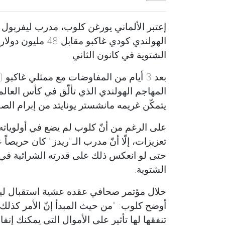
إعتبر الألماني يورغن كلوب، مدرب ليفربول ا
الهولندي كودي غاك
الشتوية في كانون الثاني.
المهاجم الهولندي الذي تألّق في كأس العالم
يتمكّن غريمه مانشستر يونايتد من إبرام الص
على الرغم من أنّ كلوب لم يضع في أولوياته
تعزيزات، إلّا أنّ مدرب الـ"ريدز" كان حريصاً 
حتى لو انعكس ذلك على قدرته الشرائية في ك
الشتوية.
أوضح كلوب: "من حيث المبدأ إنّ الأمر كذلك 
تنفقها لها تأثير على الأموال التي يمكنك إن