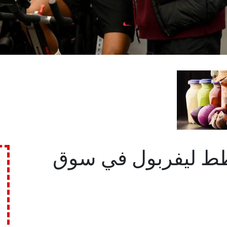
طط ليفربول في سوق