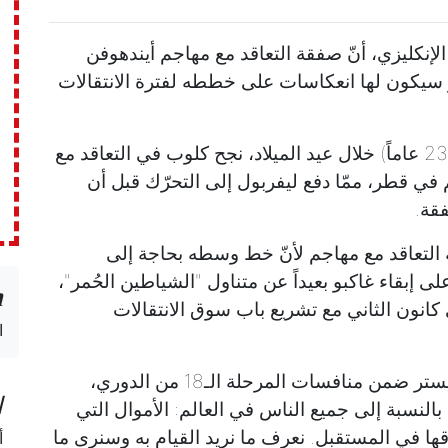
لإنكليزي، أنّ صفقة التعاقد مع مهاجم أيندهوفن
بو مقابل 48 مليون دولار سيكون لها انعكاسات على خططه لفترة الانتقالات
بعد 3 أيام من المفاوضات مع ممثلي غاكبو (23 عاماً) خلال عيد الميلاد، نجح كلوب في التعاقد مع
 في قطر، ممّا دفع ليفربول إلى التحرّك قبل أن
فقة.
 التعاقد مع مهاجم لأنّ خط وسطه بحاجة إلى
على إبقاء غاكبو بعيداً عن متناول "الشياطين الحُمر"،
n
انون الثاني مع تشريع باب سوق الانتقالات
ا
خلال مؤتمر صحافي عقده عشية استقبال ليستر ضمن منافسات المرحلة الـ18 من الدوري،
ا
بالنسبة إلى جميع الناس في العالم: الأموال التي
فاقها في المستقبل. نعرف ما نريد القيام به وسنرى ما
أ