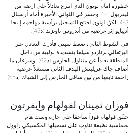
خطورة أمام لوتون الذي انتزع تعادلاً على أرضه من
ليفربول 1-1، وخسر في الثواني الأخيرة أمام أرسنال
3-4. لكنّ لوتون افتتح التسجيل برأسية مهاجمه إليجا
أديبايو إثر عرضية من أندروس تاونزند (د45).
في الشوط الثاني، ضغط سيتي فأدرك التعادل عبر
البرتغالي برناردو سيلفا بتسديدة لولبية من داخل
المنطقة بعيداً عن متناول الحارس (د62). وسرعان ما
أضاف جاك غريليتش الهدف الثاني مستغلاً عرضية
زاحفة تابعها من بَين ساقَي الحارس إلى الشباك (د65).
فوزان ثمينان لفولهام وإيفرتون
حقّق فولهام فوزاً ساحقاً على جاره وست هام
بخماسية نظيفة تناوب على تسجيلها المكسيكي راوول