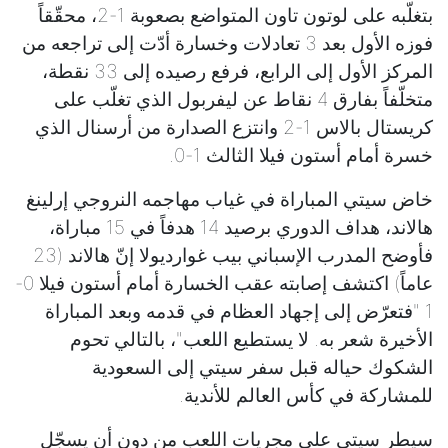
بتغلّبه على لوتون تاون المتواضع بصعوبة 1-2، محقّقاً
فوزه الأول بعد 3 تعادلات وخسارة أدّت إلى تراجعه من
المركز الأول إلى الرابع، فرفع رصيده إلى 33 نقطة،
متخلّفاً بفارق 4 نقاط عن ليفربول الذي تغلّب على
كريستال بالاس 1-2 وانتزع الصدارة من أرسنال الذي
خسرة أمام أستون فيلا الثالث 1-0.
خاض سيتي المباراة في غياب مهاجمه النروجي إرلينغ
هالاند، هداف الدوري برصيد 14 هدفاً في 15 مباراة،
فأوضح المدرب الإسباني بيب غوارديولا إنّ هالاند (23
عاماً) اكتشف إصابته عقب الخسارة أمام أستون فيلا 0-
1 "فتعرّض إلى إجهاد العظام في قدمه وبعد المباراة
الأخيرة شعر به. لا يستطيع اللعب"، بالتالي تحوم
الشكوك حياله قبل سفر سيتي إلى السعودية
للمشاركة في كأس العالم للأندية.
سيطر سيتي على مجريات اللعب من دون أن يسجّل