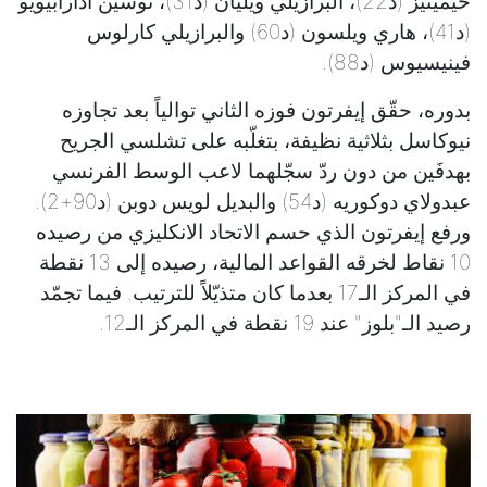
خيمينيز (د22)، البرازيلي ويليان (د31)، توسين أدارابيويو
(د41)، هاري ويلسون (د60) والبرازيلي كارلوس
فينيسيوس (د88).
بدوره، حقّق إيفرتون فوزه الثاني توالياً بعد تجاوزه
نيوكاسل بثلاثية نظيفة، بتغلّبه على تشلسي الجريح
بهدفَين من دون ردّ سجّلهما لاعب الوسط الفرنسي
عبدولاي دوكوريه (د54) والبديل لويس دوبن (د90+2).
ورفع إيفرتون الذي حسم الاتحاد الانكليزي من رصيده
10 نقاط لخرقه القواعد المالية، رصيده إلى 13 نقطة
في المركز الـ17 بعدما كان متذيّلاً للترتيب. فيما تجمّد
رصيد الـ"بلوز" عند 19 نقطة في المركز الـ12.