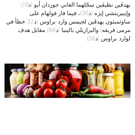
بهدفَين نظيفَين سجّلهما الغاني جوردان أيو (د19)
وإيبيريتشي إيزه (د36)، فيما فاز فولهام على
ساوثمبتون بهدفَين لجيمس وارد-براوس (د32 خطأ في
مرمى فريقه) والبرازيلي بالينيا (د88) مقابل هدف
لوارد-براوس (د56).