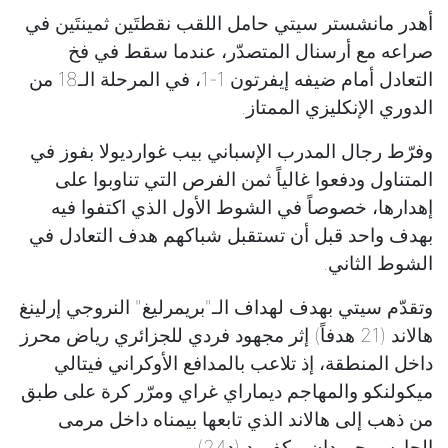
أهدر مانشستر سيتي حامل اللقب نقطتَين ثمينتَين في
صراعه مع أرسنال المتصدّر، عندما سقط في فخ
التعادل أمام ضيفه إيفرتون 1-1، في المرحلة الـ18 من
الدوري الإنكليزي الممتاز.
وفرّط رجال المدرب الإسباني بيب غوارديولا بفوز في
المتناول ودفعوا غالياً ثمن الفرص التي تناوبوا على
إهدارها، خصوصاً في الشوط الأول الذي اكتفوا فيه
بهدف واحد قبل أن تستقبل شباكهم هدف التعادل في
الشوط الثاني.
وتقدّم سيتي بهدف لهداف الـ"بريمرليغ" النروجي إرلينغ
هالاند (21 هدفاً) إثر مجهود فردي للجزائري رياض محرز
داخل المنطقة، إذ تلاعب بالمدافع الأوكراني فيتالي
ميكولنكو والمهاجم ديماراي غراي ومرّر كرة على طبق
من ذهب إلى هالاند الذي تابعها بيمناه داخل مرمى
الحارس جوردان بيكفورد (د24).