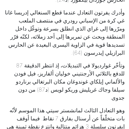
وأدرك يفرتون التعادل عندما قطع السنغالي إدريسا غانا
غي كرة من الإسباني رودري في منتصف الملعب
ومرّرها إلى غراي الذي انطلق بسرعة وتوغّل داخل
المنطقة وبحث عن تمريرها إلى أحد زملائه، لكنّه قرّر
تسديدها قوية في الزاوية اليسرى البعيدة عن الحارس
البرازيلي إيدرسون (64).
وتأخّر غوارديولا في التبديلات، إذ انتظر الدقيقة 87
للدفع بالثلاثي الأرجنتيني خوليان ألفاريز، فيل فودن
والألماني إيلكاي غوندوغان مكان البرتغالي برناردو
سيلفا وجاك غريليش وريكو لويس (د87) من دون
جدوى.
وهو التعادل الثالث لمانشستر سيتي هذا الموسم لأنّه
بات متخلّفاً عن أرسنال بفارق 7 نقاط. فيما أوقف
إيفرتون سلسلة 3 هزائم متتالية وانتزع نقطة ثمينة هي