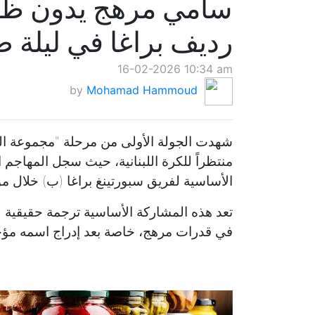
سامي مرهج يدون ظهو
رديف براغا في ليلة ص
16-02-2026 10:34 am
by
Mohamad Hammoud
شهدت الجولة الأولى من مرحلة "مجموعة الهبو
منتظراً للكرة اللبنانية، حيث سجل المهاج
الأساسية لفريق سبورتينغ براغا (ب) خلال م
تعد هذه المشاركة الأساسية ترجمة حقيقية للث
في قدرات مرهج، خاصة بعد إدراج اسمه مؤخرا