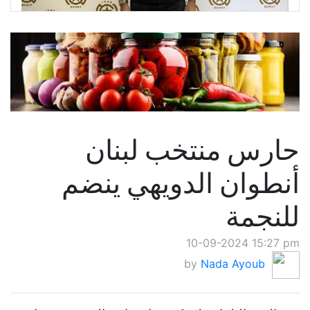
حارس منتخب لبنان
أنطوان الدويهي ينضم
للنجمة
10-09-2024 15:27 pm
by
Nada Ayoub