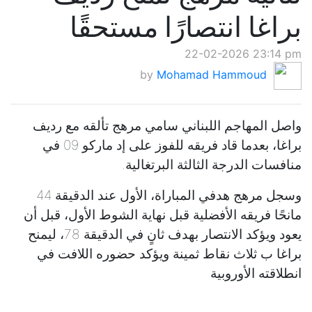
براغا انتصارًا مستحقًا
22-02-2026 23:14 pm
by
Mohamad Hammoud
واصل المهاجم اللبناني سامي مرهج تألقه مع رديف
براغا، بعدما قاد فريقه للفوز على إد ماركو 09 في
منافسات الدرجة الثالثة البرتغالية.
وسجل مرهج هدفي المباراة، الأول عند الدقيقة 44
مانحًا فريقه الأفضلية قبل نهاية الشوط الأول، قبل أن
يعود ويؤكد الانتصار بهدف ثانٍ في الدقيقة 78، ليمنح
براغا ب ثلاث نقاط ثمينة ويؤكد حضوره اللافت في
انطلاقته الأوروبية