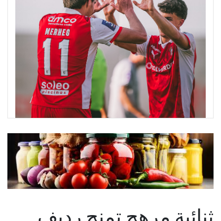
ثنائية مرهج تمنح رديف