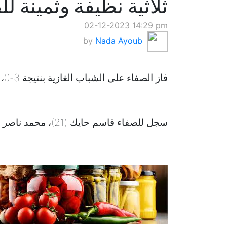
ثلاثية نظيفة وثمينة ل
02-12-2023 14:29 pm
by
Nada Ayoub
فاز الصفاء على الشباب الغازية بنتيجة 3-0، في الجولة العاشرة على ملعب بحمدون البلدي.
سجل للصفاء قاسم حايك (21)، محمد ناصر (84) ومحمد قدوح (90+4).