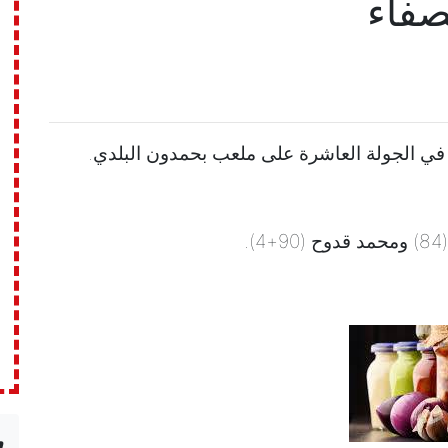
لصفاء
n