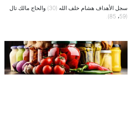
سجل الأهداف هشام خلف الله (30) والحاج مالك تال
(59، 85).