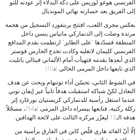
الفرنسي هوغو لوريس على دكة البدلاء إثر عودته للتو
إلى الفريق بعد خسارته نهائي المونديال.
بعكس مجرى اللعب، افتتح برنتفورد التسجيل من هجمة
مرتدة وصلت إلى الدنماركي ماتياس ينسن داخل
المنطقة فسدّدها "على الطاير" ارتطمت بقدم المدافع
الفرنسي كليمان لانغليه وكادت تخدع الحارس فوستر
الذي أبعدها بقدمه فتهيأت أمام الألماني فيتالي يانليت
الذي تابعها داخل المرمى الخالي (د15).
في الشوط الثاني، تحسّن أداء توتنهام وبحث عن هدف
التعادل لكنّ شباكه استقبلت هدفاً ثانياً عبر إيفان توني
عندما استغل رأسية للدنماركي كريستيان نورغارد إثر
ركلة ركنية، فتابعها بيسراه داخل المرمى (د54)، مسجّلاً
هدفه الـ13 ليعزّز مركزه الثالث على لائحة الهدافين.
إلّا أنّ القائد هاري قلّص كاين في الفارق برأسية من
مسافة قريبة إثر تمريرة عرضية طويلة من لانغليه