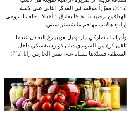
(د65)، معزّزاً موقعه في المركز الثاني على لائحة
الهدافين برصيد 13 هدفاً بفارق 5 أهداف خلف النروجي
إرلينغ هالاند، مهاجم مانشستر سيتي.
وأدرك الدنماركي بيار-إميل هويبييرغ التعادل عندما
تلقى كرة من السويدي ديان كولوشيفسكي داخل
المنطقة فسدّدها بيمناه على يمين الحارس رايا (د71).