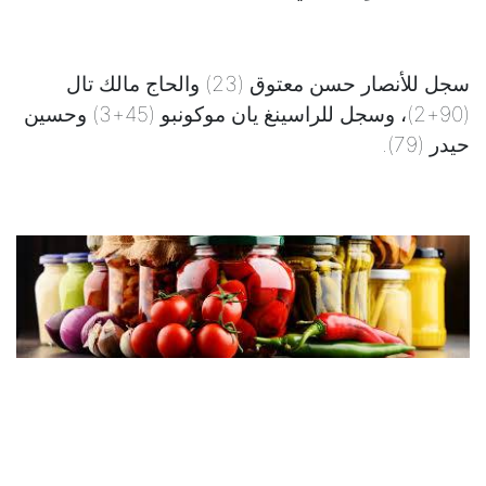
سجل للأنصار حسن معتوق (23) والحاج مالك تال
(90+2)، وسجل للراسينغ يان موكونبو (45+3) وحسين
حيدر (79).