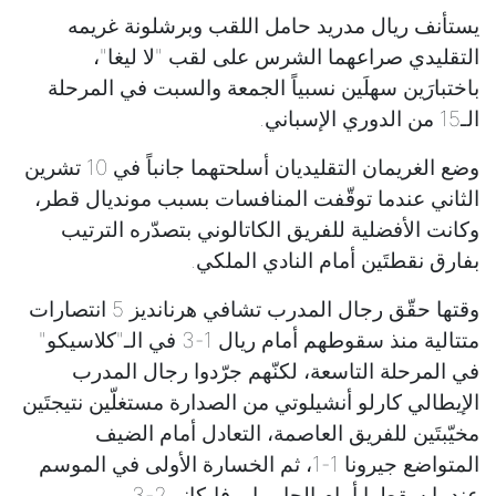
يستأنف ريال مدريد حامل اللقب وبرشلونة غريمه
التقليدي صراعهما الشرس على لقب "لا ليغا"،
باختبارَين سهلَين نسبياً الجمعة والسبت في المرحلة
الـ15 من الدوري الإسباني.
وضع الغريمان التقليديان أسلحتهما جانباً في 10 تشرين
الثاني عندما توقّفت المنافسات بسبب مونديال قطر،
وكانت الأفضلية للفريق الكاتالوني بتصدّره الترتيب
بفارق نقطتَين أمام النادي الملكي.
وقتها حقّق رجال المدرب تشافي هرنانديز 5 انتصارات
متتالية منذ سقوطهم أمام ريال 1-3 في الـ"كلاسيكو"
في المرحلة التاسعة، لكنّهم جرّدوا رجال المدرب
الإيطالي كارلو أنشيلوتي من الصدارة مستغلّين نتيجتَين
مخيّبتَين للفريق العاصمة، التعادل أمام الضيف
المتواضع جيرونا 1-1، ثم الخسارة الأولى في الموسم
عندما سقطوا أمام الجار رايو فايكانو 2-3.