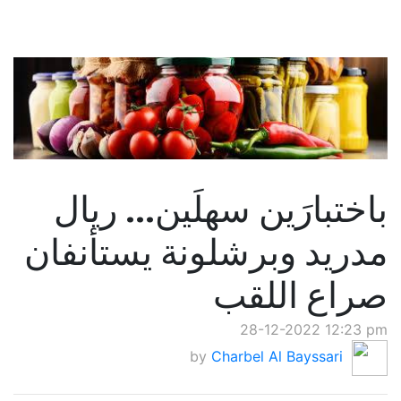
باختبارَين سهلَين... ريال
مدريد وبرشلونة يستأنفان
صراع اللقب
28-12-2022 12:23 pm
by
Charbel Al Bayssari