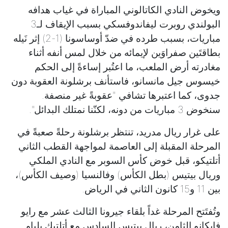
ويخوض النادي الكاتالوني المباراة في غياب هدافه
البولندي روبرت ليفاندوفسكي بسبب الإيقاف لـ3
مباريات، بسبب طرده في ضدّ أوساسونا (1-2) إثر نَيله
بطاقتَين صفراوَين لإيمائه من خلال لمس أنفه أثناء
مغادرته أرض الملعب، ما اعتُبر إساءةً إلى الحكم
خيسوس جيل مانسانو، فاستأنف برشلونة العقوبة دون
جدوى، كما اعتبرها تشافي "عقوبةً غير منصفة.
سنخوض 3 مباريات من دونه، لكنّنا نمتلك البدائل".
على غرار ريال مدريد، تنتظر برشلونة رحلةً صعبةً في
المرحلة المقبلة إلى العاصمة لمواجهة القطب الثاني
أتلتيكو، قبل خوض كأس السوبر مع النادي الملكي
وريال بيتيس (بطل الكأس) وفالنسيا (وصيف الكأس)،
بين 11 و15 كانون الثاني في الرياض.
وتُفتَتح المرحلة غداً بلقاء جيرونا الثالث عشر مع رايو
فايكانو الثامن، ريال بيتيس السادس مع أتلتيك بلباو