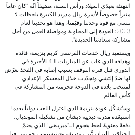
التهنئة بعيدَي الميلاد ورأس السنة، مضيفاً أنّه "كان عاماً
مثيراً خصوصاً لأسرة ريال مدريد الكبيرة بلحظات لا
تنسى مع قوة وحدتنا وقيَمنا، وهذا هو تحدينا لعام
2023: العودة إلى المحاولة ومواصلة العمل من أجل
مشاركة سعادتنا الجديدة".
ويستعيد ريال خدمات الفرنسي كريم بنزيمة، قائده
وهدافه الذي غاب عن المباريات الـ4 الأخيرة في
الدوري قبل فترة التوقف بسبب إصابة في الفخذ تعرّض
لها ضدّ إلتشي وتجدّدت خلال المعسكر الإعدادي
لمنتخب بلاده في الدوحة فحرمته من المشاركة في
كأس العالم.
وستُشكّل عودة بنزيمة الذي اعتزل اللعب دولياً بعدما
استبعَده مدربه ديدييه ديشان من تشكيلة المونديال،
دفعةً معنويةً لخط هجوم الـ"ميرينغي" الذي يضمّ
الجناحَين البرازيليَّين رودريغو وفينيسيوس جونيور، قبل