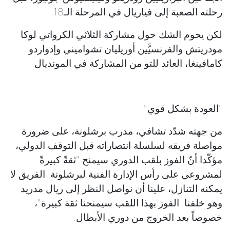
رحلته الصعبة إلى فياريال في المرحلة الـ18.
لكن يحوم الشك حول مشاركة الثلاثي الكرواتي لوكا
مودريتش والفرنسيَّين أوريليان تشواميني وإدواردو
كامافينغا، العائد للتو من المشاركة في المونديال.
"العودة بشكل قوي"
من جهته شدّد تشافي، مدرب برشلونة، على ضرورة
مواصلة فريقه لسلسلة انتصاراته قبل التوقف الدولي،
مؤكّدا أنّ الفوز بلقب الدوري سيمنح "ثقةً كبيرةً
لمشروعي على رأس الإدارة الفنية لبرشلونة. الفريق لا
يمكنه التنازل، علينا أن نواصل النظر إلى ريال مدريد
وهو خلفنا. الفوز بهذا اللقب سيمنحنا ثقة كبيرة"،
خصوصاً بعد الخروج من دوري الأبطال.