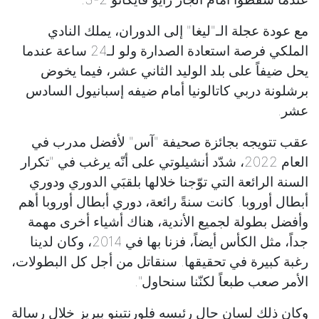
مع عودة عجلة الـ"ليغا" إلى الدوران، يملك النادي
الملكي فرصة استعادة الصدارة ولو لـ24 ساعة عندما
يحل ضيفاً على بلد الوليد الثاني عشر، فيما يخوض
برشلونة دربي كاتالونيا أمام ضيفه إسبانيول السادس
عشر.
عقب تتويجه بجائزة صحيفة "آس" لأفضل مدرب في
العام 2022، شدّد أنشيلوتي على أنّه يرغب في "تكرار
السنة الرائعة التي توّجنا خلالها بلقبَي الدوري ودوري
أبطال أوروبا. كانت سنةً رائعة، دوري أبطال أوروبا أهم
وأفضل بطولة لجميع الأندية، هناك أشياء أخرى مهمة
جداً، مثل الكأس أيضاً، فزنا بها في 2014، وكان لدينا
رغبة كبيرة في تحقيقها. سنقاتل من أجل كل البطولات،
الأمر صعب طبعاً لكنّنا سنحاول".
وكان ذلك لسان حال رئيسه فلورنتينو بيريز خلال رسالة