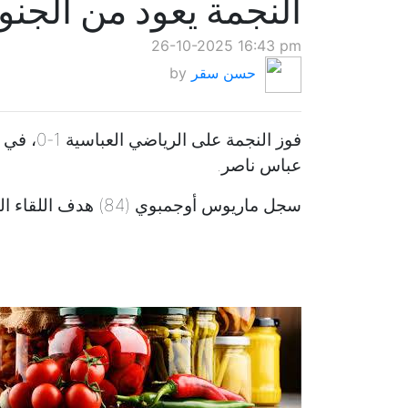
النجمة يعود من الجنو
26-10-2025 16:43 pm
حسن سقر
by
فوز النجم
عباس ناصر.
سجل ماريوس أوجمبوي (84) هدف اللقاء الوحيد.