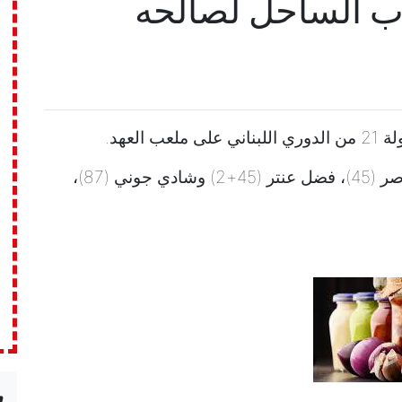
اب الساحل لصالحه
سجل للعهد ماريو دي أوليفيرا (12)، محمد ناصر (45)، فضل عنتر (45+2) وشادي جوني (87)،
n