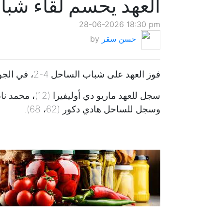
العهد يحسم لقاء شب
28-06-2026 18:30 pm
حسن سقر
by
فوز العهد على شباب الساحل 4-2، في الجولة 21 من الدوري اللبناني على ملعب العهد.
وسجل للساحل هادي دكور (62، 68).