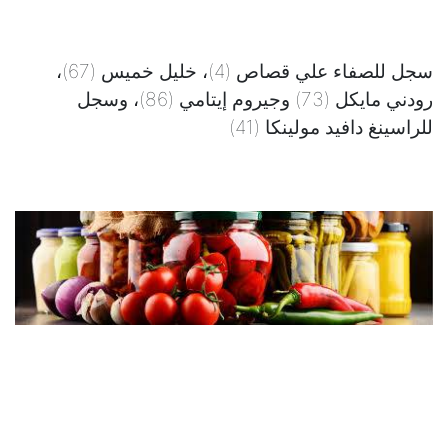
سجل للصفاء علي قصاص (4)، خليل خميس (67)،
رودني مايكل (73) وجيروم إيتامي (86)، وسجل
للراسينغ دافيد مولينكا (41)