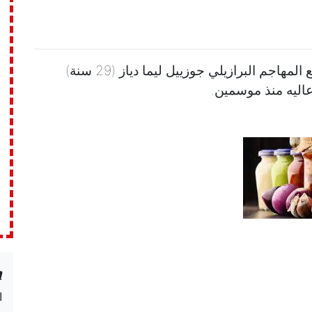
تعاقد نادي الشباب العربي (الدرجة الثانية) مع المهاجم البرازيلي جوزييل ليما دياز (29 سنة)
عاليه منذ موسمين.
n
ا