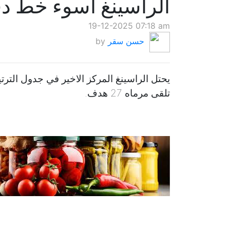
الراسينغ اسوء خط دف
19-12-2025 07:18 am
حسن سقر
by
يحتل الراسينغ المركز الاخير في جدول التر
تلقى مرماه 27 هدف.