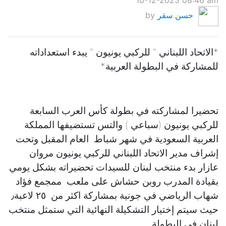
10-12-2023 08:46 am
حسن سقر
by
*الاتحاد اللبناني " للركبي يونيون " يبدء استعداداته
للمشاركة في البطولة العربية*
تحضيرا لمشاركته في بطولة كأس العرب السابعة
للركبي يونيون (سباعي ) والتس تستضيفها المملكة
العربية السعودية في شهر شباط العام المقبل وتحت
إشراف مدير الاتحاد اللبناني للركبي يونيون مروان
عازار بدء منتخب لبنان للسيدات تحضيراته بشكل يومي
بقيادة المدرب روبن حشاش على ملعب ممجمع فؤاد
شهاب الرياضي في جونية بمشاركة اكثر من ٢٥ لاعبة٫
حيث سيتم إختيار التشكيلة النهائية التي ستمثل منتخب
لبنان في البطولة