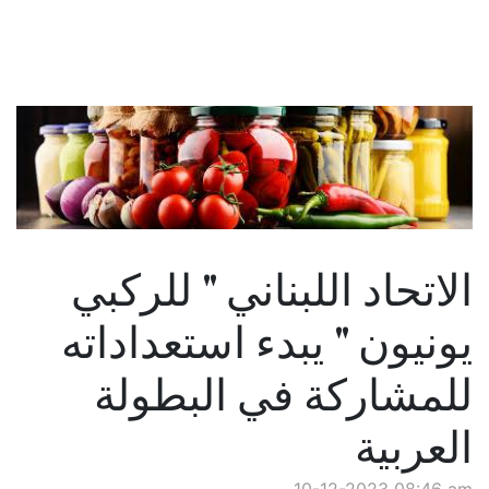
الاتحاد اللبناني " للركبي
يونيون " يبدء استعداداته
للمشاركة في البطولة
العربية