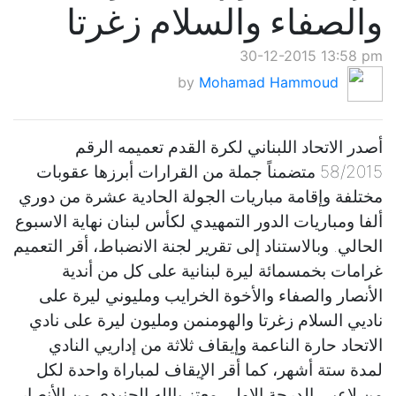
والصفاء والسلام زغرتا
30-12-2015 13:58 pm
by
Mohamad Hammoud
أصدر الاتحاد اللبناني لكرة القدم تعميمه الرقم
58/2015 متضمناً جملة من القرارات أبرزها عقوبات
مختلفة وإقامة مباريات الجولة الحادية عشرة من دوري
ألفا ومباريات الدور التمهيدي لكأس لبنان نهاية الاسبوع
الحالي. وبالاستناد إلى تقرير لجنة الانضباط، أقر التعميم
غرامات بخمسمائة ليرة لبنانية على كل من أندية
الأنصار والصفاء والأخوة الخرايب ومليوني ليرة على
ناديي السلام زغرتا والهومنمن ومليون ليرة على نادي
الاتحاد حارة الناعمة وإيقاف ثلاثة من إداريي النادي
لمدة ستة أشهر، كما أقر الإيقاف لمباراة واحدة لكل
من لاعبي الدرجة الاولى معتز بالله الجنيدي من الأنصار