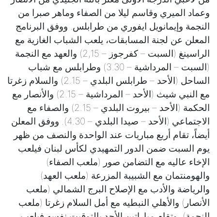
وعماد الميري وقاسم ليلا من الصفاء وماهر صبرا من
النجمة وإيمانويل ايفوري من طرابلس. ووفق البرنامج
المعلن عن لجنة المسابقات، يلعب الشباب الغازية مع
الراسينغ (السبت – كفرجوز – 2,15) والعهد مع النجمة
(السبت – المرداشية – 3.30) وطرابلس مع شباب
الساحل (الأحد – طرابلس البلدي – 2.15) والسلام زغرتا
مع النبي شيث (الأحد – المرداشية – 2.15) والأنصار مع
الحكمة (الأحد – بيروت البلدي – 2.15) والصفاء مع
الاجتماعي (الأحد – صيدا البلدي – 4.30). ووفق المعلن
أيضاً، تقام أربع مباريات عند الواحدة والنصف من ظهر
يوم السبت ضمن الدور التمهيدي لكأس لبنان فيلعب
الإخاء عاليه مع التضامن صور (ملعب الصفاء)
والهومنتمان مع الشبيبة المزرعة (ملعب العهد)
والرياضة والأدب مع الإصلاح البرج الشمالي (ملعب
الأنصار) والأهلي النبطيه مع أمل السلام زغرتا (ملعب
النجمة)، وتقام مباراتين الأحد بالتوقيت نفسه فيلعب