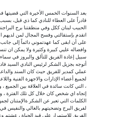
بعد السنوات الخمس الأخيرة التي قضيتها في ن
قادراً على العطاء للنادي كما ذي قبل، بسبب
الحبيب لبنان ككل وفي منطقتنا برج البراجن
اتقدم بإستقالتي وفسح المجال لمن لديهم القد
على أن ابقى كما عهدتموني دائماً إلى جانب
وافضاله عليي كبيرة وكثيرة ولا يمكن ان ت
سبيل إعادة الفريق للتألق والبروز في سماء ك
أتوجه بجزيل الشكر لرئيس النادي السيد فادي
عملي كمدير للفريق حيث كان السند والداع
لجميع أعضاء الإدارات والاجهزة الفنية واللاع
، التي كانت سائدة في العلاقة بين الجميع ، و
إتجاه اي شخص كان خلال كل تلك الفترة ، وا
الكلمات التي تعبر عن الشكر ةالإمتنان لجم
لفريق البرج وتضحيتهم بالغالي والنفيس في 
الفريق للإستمرار على قيد الحياة ، عشتم وعاش 