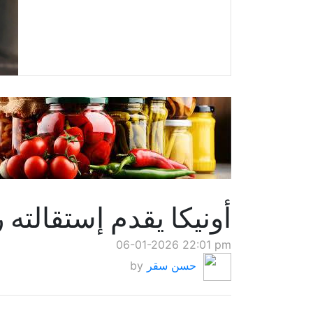
أونيكا يقدم إستقالته ر
06-01-2026 22:01 pm
حسن سقر
by