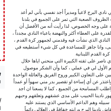
ادي البرج لاعباً ومديراً أجد نفسي بأني لم أعد
 الظروف الصعبة التي تمر على الجميع في بلدنا
ة على وجه الخصوص، لذا رأيت أنه من الأفضل أن
رة على العطاء أكثر والنهضة باعباء النادي مجدداً ،
 النادي الذي نشأت فيه وقدمني لجمهور كرة القدم ،
نسى، وانا جاهز للمساعدة في كل شيء أستطيعه في
رة القدم اللبنانية.
 ناصر على ثقته الكبيرة التي منحني اياها خلال
م الأول لي في عملي ، كما وأن الشكر موصول
n
بين على التعاون الكبير وروح الفريق والعائلة الواحدة
اعتذر عن أي إساءة او تقصير بدر مني سهواً أو عمداً
ا
طلب المسامحة من الجميع ، كما لا يسعنا ان اجد
هور نادينا الحبيب على مدى عشقهم وتعلقهم وحبهم
ا
سبيله وهم الداعم الأساسي الذي يستند عليه
أ
نادينا البرج ورايته خفاقةً في العلالي دائماً .