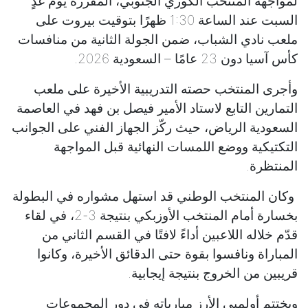
لمواجهة المنتخب الكوري الجنوبي، المقررة يوم غدٍ
السبت عند الساعة 1:30 ظهرًا بتوقيت بيروت على
ملعب نادي الشباب، ضمن الجولة الثانية من منافسات
كأس آسيا دون 23 عامًا – السعودية 2026.
وأجرى المنتخب حصته التدريبية الأخيرة على ملعب
التمارين التابع لاستاد الأمير فيصل بن فهد في العاصمة
السعودية الرياض، حيث ركّز الجهاز الفني على الجوانب
التكتيكية ووضع اللمسات النهائية قبل المواجهة
المنتظرة.
وكان المنتخب الوطني قد استهل مشواره في البطولة
بخسارة أمام المنتخب الأوزبكي بنتيجة 3-2، في لقاء
قدّم خلاله اللاعبين أداءً لافتًا في القسم الثاني من
المباراة ونافسوا بقوة حتى الدقائق الأخيرة، وكانوا
قريبين من الخروج بنتيجة إيجابية.
ويختتم أولمبي الأرز مبارياته في دور المجموعات