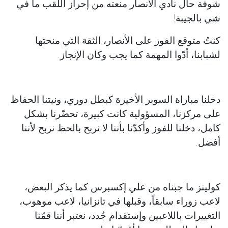
شوفة حال نادي الأنصار منعته من إحراز اللقب ما في
شي بالجيبة!
كنتُ متوقع الفوز على الأنصار، الثقة التي منحتها
لشبابنا، أدّوا المهمة كما يجب وكان الإنجاز.
دخلنا مباراة السوبر الأخيرة كبطل دوري، ونيتنا الحفاظ
على مركزنا، المسؤولية كانت كبيرة، تحضّرنا بشكل
كامل، دخلنا للفوز وأكدّنا بأننا لا نربح بالحظ نربح لأننا
أفضل.
‏كولينز ما جبناه من علي إكسبرس كما يذكر البعض،
لاعب زوراء سابقاً، وقبلها في تانزانيا، لاعب موهوب،
التغييرات باللاعبين وإستقدام جُدد، نعتبر أننا قمّنا