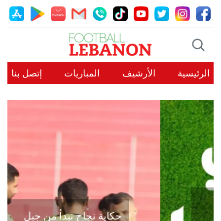
الرئيسية
الأرشيف
المباريات
إتصل بنا
حكاية نجاح تبدأ من جبل