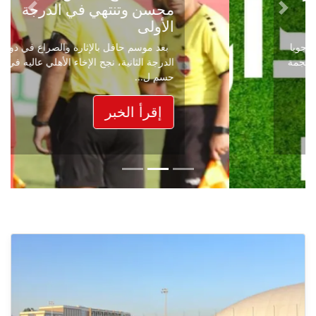
محسن وتنتهي في الدرجة
Next
Previous
الأولى
بعد موسم حافل بالإثارة والصراع في دوري
الدرجة الثانية، نجح الإخاء الأهلي عاليه في
حسم ل...
إقرأ الخبر