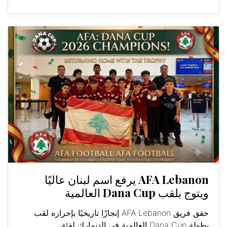
AFA Lebanon يرفع اسم لبنان عاليًا
ويتوج بلقب Dana Cup العالمية
حقق فريق AFA Lebanon إنجازًا تاريخيًا بإحرازه لقب
بطولة Dana Cup العالمية في الدنمارك لفئة...