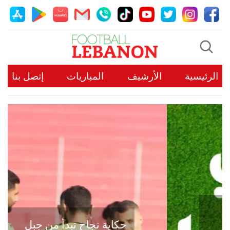
الرئيسية
الأرشيف
المباريات
إتصل بنا
حكاية نجاح تبدأ من جبل