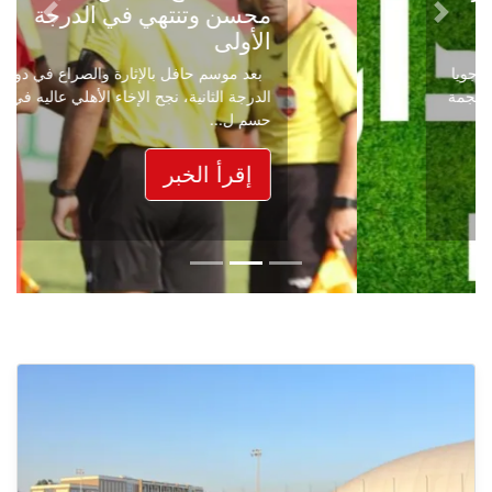
محسن وتنتهي في الدرجة
Next
Previous
الأولى
بعد موسم حافل بالإثارة والصراع في دوري
الدرجة الثانية، نجح الإخاء الأهلي عاليه في
حسم ل...
إقرأ الخبر