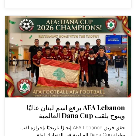
AFA Lebanon يرفع اسم لبنان عاليًا
ويتوج بلقب Dana Cup العالمية
حقق فريق AFA Lebanon إنجازًا تاريخيًا بإحرازه لقب
بطولة Dana Cup العالمية في الدنمارك لفئة...