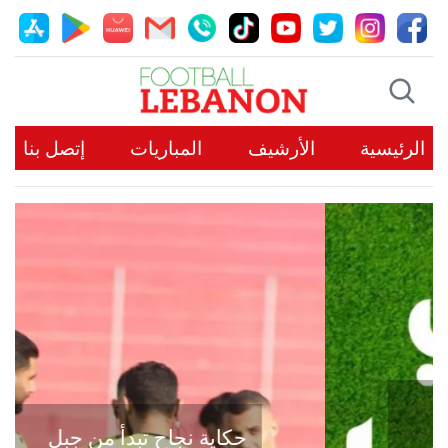
الرئيسية
الأرشيف
المباريات
إتصل بنا
حكاية نجاح تبدأ من جبل