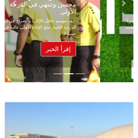
محسن وتنتهي في الدرجة
Next
Previous
الأولى
بعد موسم حافل بالإثارة والصراع في دوري
الدرجة الثانية، نجح الإخاء الأهلي عاليه في
حسم ل...
إقرأ الخبر