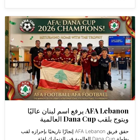
AFA Lebanon يرفع اسم لبنان عاليًا
ويتوج بلقب Dana Cup العالمية
حقق فريق AFA Lebanon إنجازًا تاريخيًا بإحرازه لقب
بطولة Dana Cup العالمية في الدنمارك لفئة...