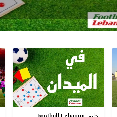
خاص Football Lebanon |