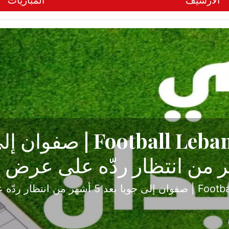
الأرشيف
المباريات
ح تبدأ من جبل محسن وتنته
أولى
ثارة والصراع في دوري الدرجة الثانية، نجح الإخاء الأ