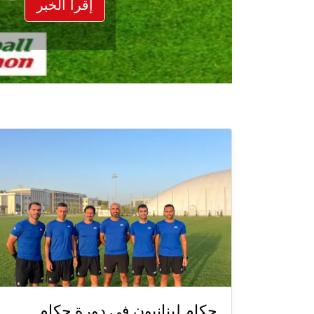
إقرأ الخبر
حكام لبنانيون في دورة حكام