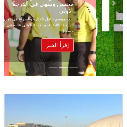
محسن وتنتهي في الدرجة
Next
Previous
الأولى
بعد موسم حافل بالإثارة والصراع في دوري
الدرجة الثانية، نجح الإخاء الأهلي عاليه في
حسم ل...
إقرأ الخبر