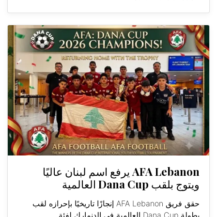
AFA Lebanon يرفع اسم لبنان عاليًا
ويتوج بلقب Dana Cup العالمية
حقق فريق AFA Lebanon إنجازًا تاريخيًا بإحرازه لقب
بطولة Dana Cup العالمية في الدنمارك لفئة...