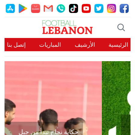
الرئيسية
الأرشيف
المباريات
إتصل بنا
حكاية نجاح تبدأ من جبل