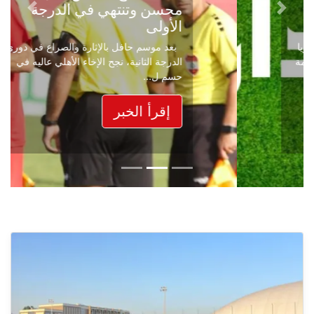
محسن وتنتهي في الدرجة
Next
Previous
الأولى
بعد موسم حافل بالإثارة والصراع في دوري
الدرجة الثانية، نجح الإخاء الأهلي عاليه في
حسم ل...
إقرأ الخبر