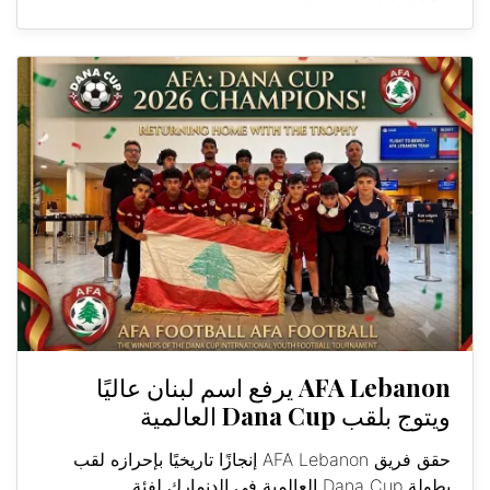
AFA Lebanon يرفع اسم لبنان عاليًا
ويتوج بلقب Dana Cup العالمية
حقق فريق AFA Lebanon إنجازًا تاريخيًا بإحرازه لقب
بطولة Dana Cup العالمية في الدنمارك لفئة...