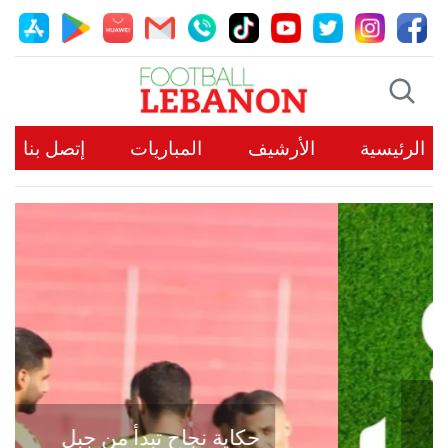
الرئيسية
الأرشيف
المباريات
إتصل بنا
حكاية نجاح تبدأ من جبل