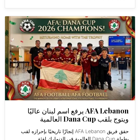
AFA Lebanon يرفع اسم لبنان عاليًا
ويتوج بلقب Dana Cup العالمية
حقق فريق AFA Lebanon إنجازًا تاريخيًا بإحرازه لقب
بطولة Dana Cup العالمية في الدنمارك لفئة...