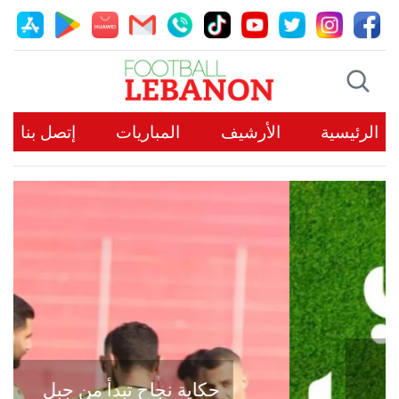
الرئيسية
الأرشيف
المباريات
إتصل بنا
حكاية نجاح تبدأ من جبل