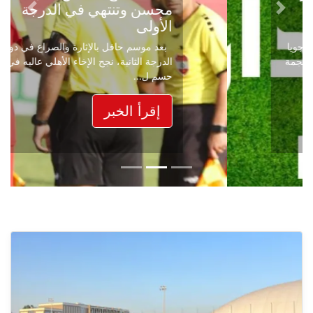
محسن وتنتهي في الدرجة
Next
Previous
الأولى
بعد موسم حافل بالإثارة والصراع في دوري
الدرجة الثانية، نجح الإخاء الأهلي عاليه في
حسم ل...
إقرأ الخبر