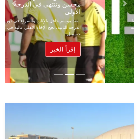
محسن وتنتهي في الدرجة
Next
Previous
الأولى
بعد موسم حافل بالإثارة والصراع في دوري
الدرجة الثانية، نجح الإخاء الأهلي عاليه في
حسم ل...
إقرأ الخبر