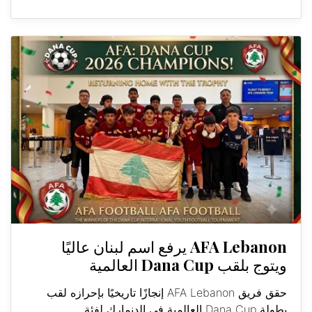
AFA Lebanon يرفع اسم لبنان عاليًا
ويتوج بلقب Dana Cup العالمية
حقق فريق AFA Lebanon إنجازًا تاريخيًا بإحرازه لقب
بطولة Dana Cup العالمية في الدنمارك لفئة...