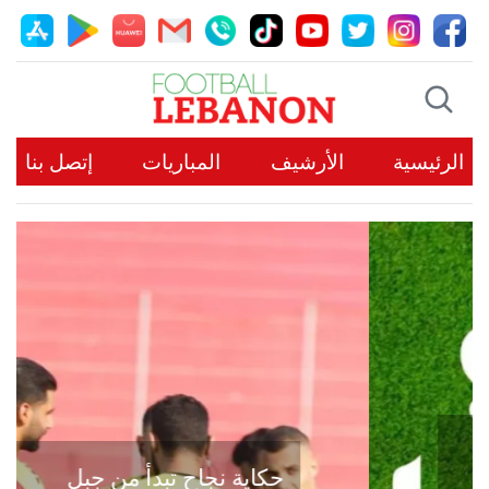
الرئيسية
الأرشيف
المباريات
إتصل بنا
حكاية نجاح تبدأ من جبل