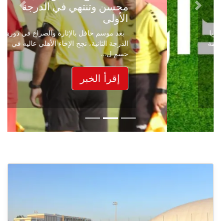
محسن وتنتهي في الدرجة
Next
Previous
الأولى
بعد موسم حافل بالإثارة والصراع في دوري
الدرجة الثانية، نجح الإخاء الأهلي عاليه في
حسم ل...
إقرأ الخبر