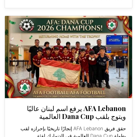
AFA Lebanon يرفع اسم لبنان عاليًا
ويتوج بلقب Dana Cup العالمية
حقق فريق AFA Lebanon إنجازًا تاريخيًا بإحرازه لقب
بطولة Dana Cup العالمية في الدنمارك لفئة...