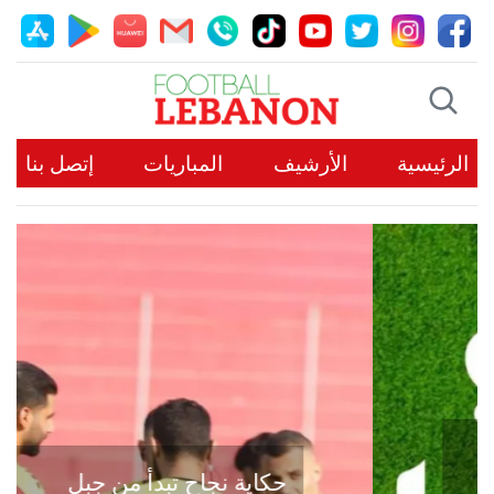
الرئيسية
الأرشيف
المباريات
إتصل بنا
حكاية نجاح تبدأ من جبل