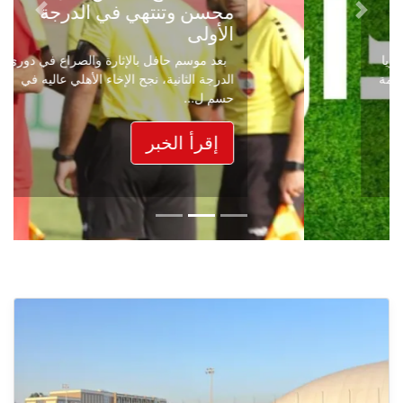
محسن وتنتهي في الدرجة
Next
Previous
الأولى
بعد موسم حافل بالإثارة والصراع في دوري
الدرجة الثانية، نجح الإخاء الأهلي عاليه في
حسم ل...
إقرأ الخبر