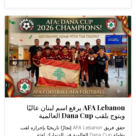
AFA Lebanon يرفع اسم لبنان عاليًا
ويتوج بلقب Dana Cup العالمية
حقق فريق AFA Lebanon إنجازًا تاريخيًا بإحرازه لقب
بطولة Dana Cup العالمية في الدنمارك لفئة...