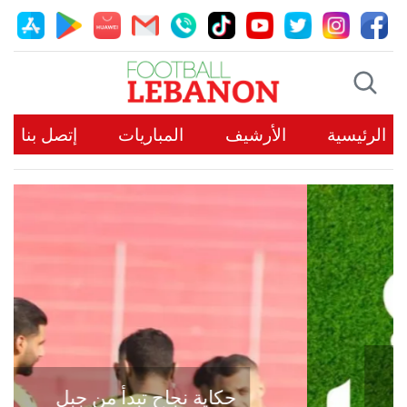
الرئيسية
الأرشيف
المباريات
إتصل بنا
حكاية نجاح تبدأ من جبل