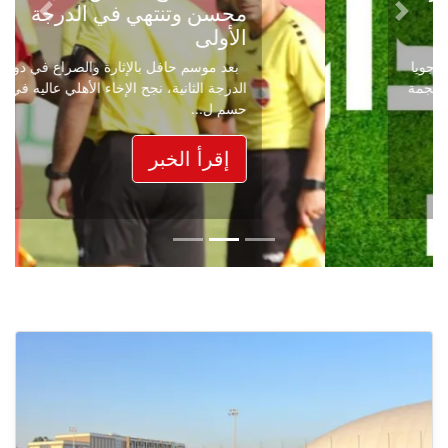
محسن وتنتهي في الدرجة
Next
Previous
الأولى
بعد موسم حافل بالإثارة والصراع في دوري
الدرجة الثانية، نجح الإخاء الأهلي عاليه في
حسم ل...
إقرأ الخبر