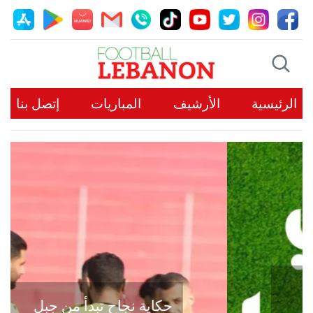
الرئيسية
الأرشيف
المباريات
إتصل بنا
حكاية نجاح تبدأ من جبل