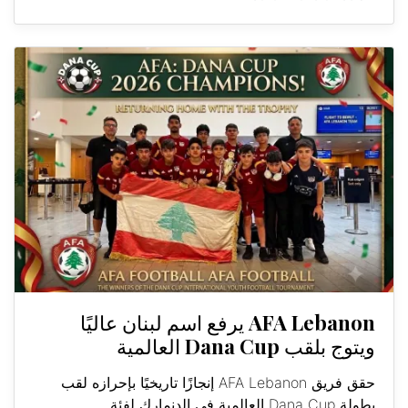
AFA Lebanon يرفع اسم لبنان عاليًا
ويتوج بلقب Dana Cup العالمية
حقق فريق AFA Lebanon إنجازًا تاريخيًا بإحرازه لقب
بطولة Dana Cup العالمية في الدنمارك لفئة...