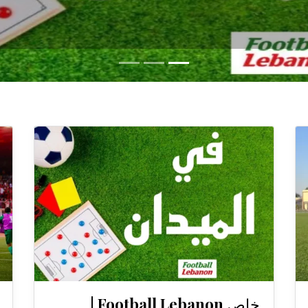
خاص Football Lebanon |