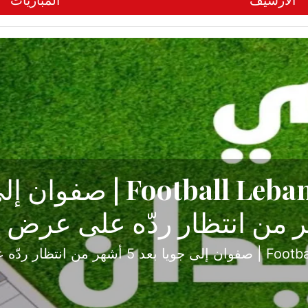
الأرشيف
المباريات
ح تبدأ من جبل محسن وتنته
أولى
ثارة والصراع في دوري الدرجة الثانية، نجح الإخاء الأ