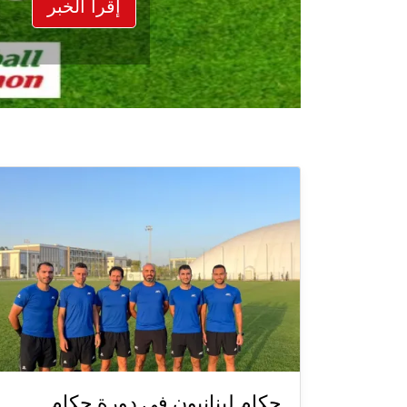
إقرأ الخبر
حكام لبنانيون في دورة حكام