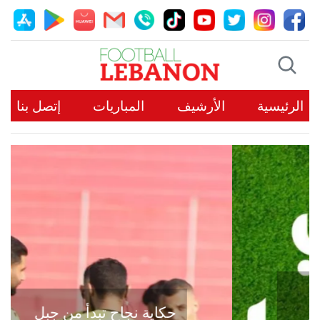
الرئيسية
الأرشيف
المباريات
إتصل بنا
حكاية نجاح تبدأ من جبل