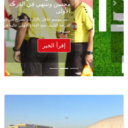
محسن وتنتهي في الدرجة
Next
Previous
الأولى
بعد موسم حافل بالإثارة والصراع في دوري
الدرجة الثانية، نجح الإخاء الأهلي عاليه في
حسم ل...
إقرأ الخبر