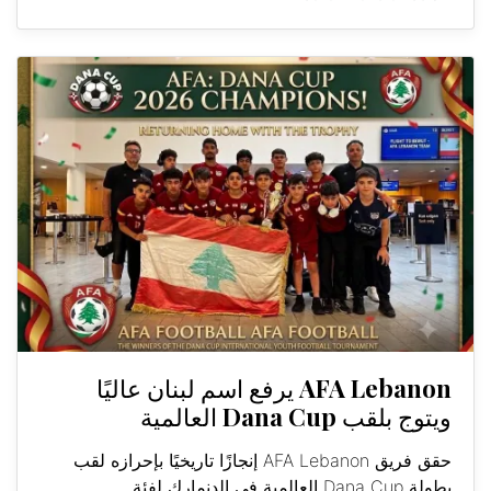
AFA Lebanon يرفع اسم لبنان عاليًا
ويتوج بلقب Dana Cup العالمية
حقق فريق AFA Lebanon إنجازًا تاريخيًا بإحرازه لقب
بطولة Dana Cup العالمية في الدنمارك لفئة...