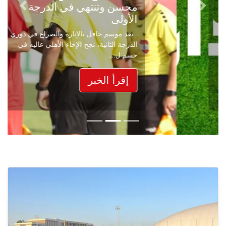
محسن وتنتهي في الدرجة
Next
Previous
الأولى
بعد موسم حافل بالإثارة والصراع في دوري
الدرجة الثانية، نجح الإخاء الأهلي عاليه في
حسم ل...
إقرأ الخبر