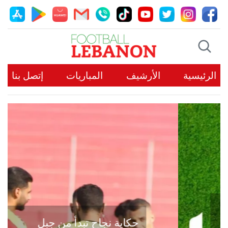
الرئيسية
الأرشيف
المباريات
إتصل بنا
حكاية نجاح تبدأ من جبل