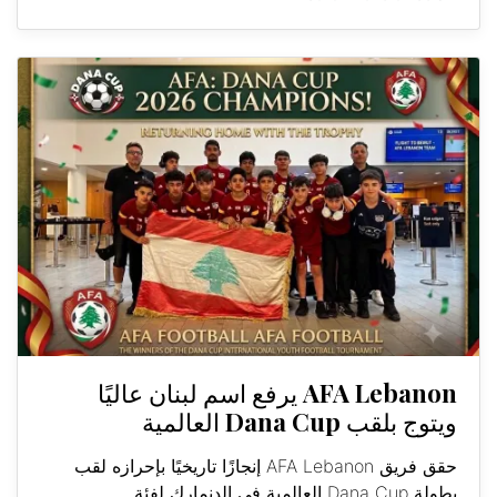
AFA Lebanon يرفع اسم لبنان عاليًا
ويتوج بلقب Dana Cup العالمية
حقق فريق AFA Lebanon إنجازًا تاريخيًا بإحرازه لقب
بطولة Dana Cup العالمية في الدنمارك لفئة...