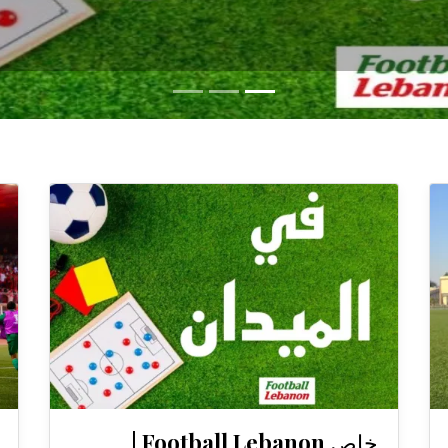
خاص Football Lebanon |