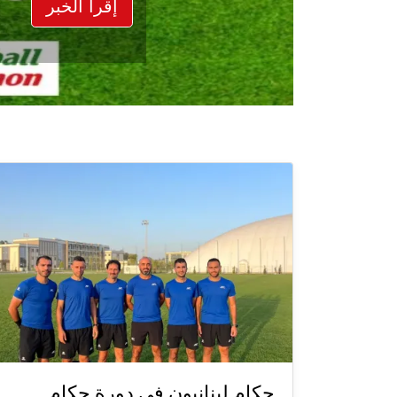
إقرأ الخبر
حكام لبنانيون في دورة حكام