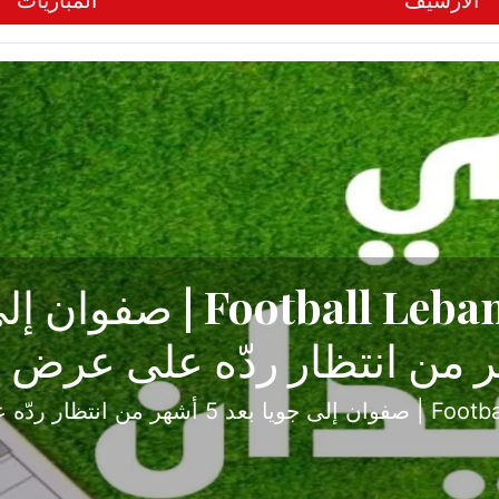
الأرشيف
المباريات
ح تبدأ من جبل محسن وتنته
أولى
ثارة والصراع في دوري الدرجة الثانية، نجح الإخاء الأ