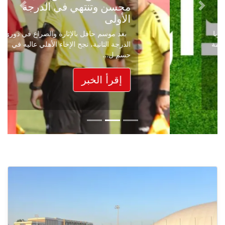
محسن وتنتهي في الدرجة
Next
Previous
الأولى
بعد موسم حافل بالإثارة والصراع في دوري
الدرجة الثانية، نجح الإخاء الأهلي عاليه في
حسم ل...
إقرأ الخبر