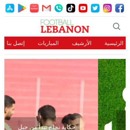
الرئيسية
الأرشيف
المباريات
إتصل بنا
حكاية نجاح تبدأ من جبل