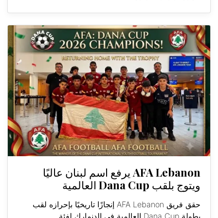
AFA Lebanon يرفع اسم لبنان عاليًا
ويتوج بلقب Dana Cup العالمية
حقق فريق AFA Lebanon إنجازًا تاريخيًا بإحرازه لقب
بطولة Dana Cup العالمية في الدنمارك لفئة...